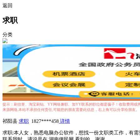
返回
求职
分类
提示：刷信誉、淘宝刷钻、YY网络兼职、加YY联系的职位都是骗子！收取费用或
来源网络,本站不承担任何责任,可能您的朋友需要此信息，右上角可以分享给朋友。
祁阳县
求职
1827****458
详情
求职:本人女，熟悉电脑办公软件，想找一份文职类工作，有
联系我时，请说是在 湖南便民网 看到的，谢谢。