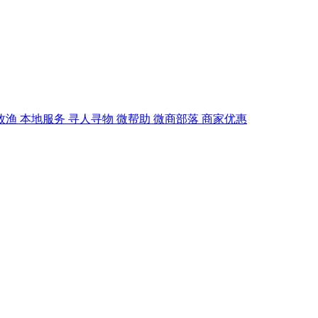
牧渔
本地服务
寻人寻物
微帮助
微商部落
商家优惠