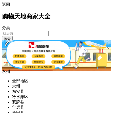
返回
购物天地商家大全
分类
搜索
永州
全部地区
永州
东安县
冷水滩区
双牌县
宁远县
新田县