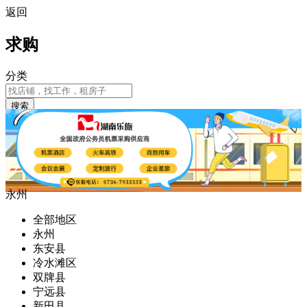
返回
求购
分类
搜索
永州
全部地区
永州
东安县
冷水滩区
双牌县
宁远县
新田县