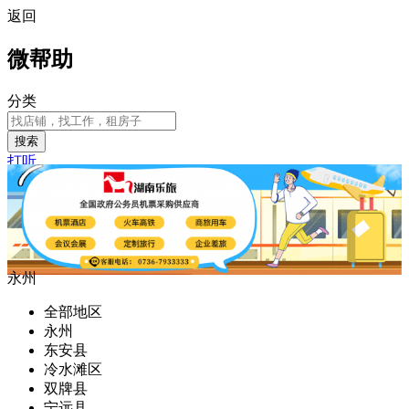
返回
微帮助
分类
搜索
打听
永州
全部地区
永州
东安县
冷水滩区
双牌县
宁远县