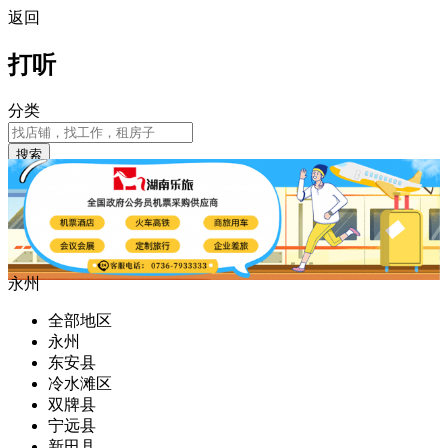
返回
打听
分类
搜索
永州
全部地区
永州
东安县
冷水滩区
双牌县
宁远县
新田县