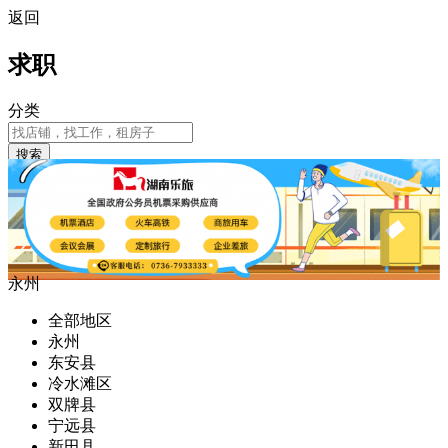
返回
求职
分类
搜索
永州
全部地区
永州
东安县
冷水滩区
双牌县
宁远县
新田县