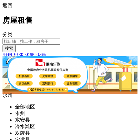
返回
房屋租售
分类
搜索
出租
出售
求租
求购
永州
全部地区
永州
东安县
冷水滩区
双牌县
宁远县